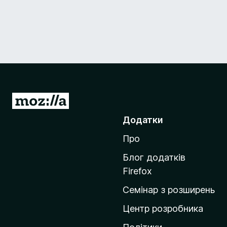
П
е
Додатки
р
Про
е
й
Блог додатків
т
Firefox
и
Семінар з розширень
н
а
Центр розробника
д