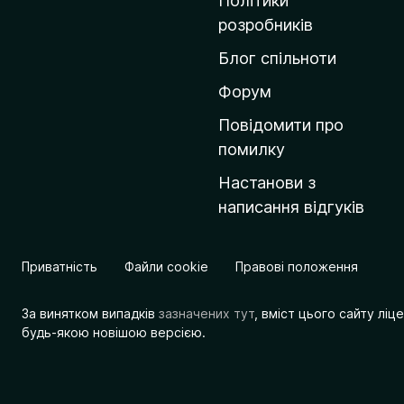
Політики
о
розробників
м
Блог спільноти
і
в
Форум
к
Повідомити про
у
помилку
M
Настанови з
o
написання відгуків
z
i
l
Приватність
Файли cookie
Правові положення
l
a
За винятком випадків
зазначених тут
, вміст цього сайту лі
будь-якою новішою версією.