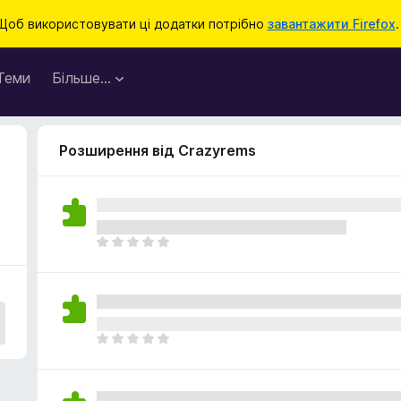
Щоб використовувати ці додатки потрібно
завантажити Firefox
.
Теми
Більше…
Розширення від Crazyrems
Щ
е
н
е
м
а
Щ
є
е
о
н
ц
е