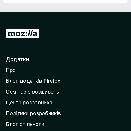
е
о
н
ц
е
і
м
н
а
о
є
П
к
о
е
ц
р
і
н
е
Додатки
о
й
к
Про
т
и
Блог додатків Firefox
н
Семінар з розширень
а
Центр розробника
д
о
Політики розробників
м
Блог спільноти
і