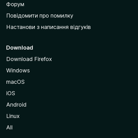
в
Форум
к
Повідомити про помилку
у
Настанови з написання відгуків
M
o
z
Download
i
Download Firefox
l
Windows
l
a
macOS
iOS
Android
Linux
All