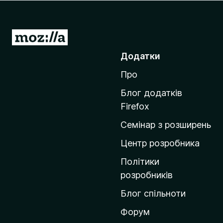
r
e
f
П
o
е
Додатки
x
р
Про
е
й
Блог додатків
т
Firefox
и
Семінар з розширень
н
а
Центр розробника
д
Політики
о
розробників
м
Блог спільноти
і
в
Форум