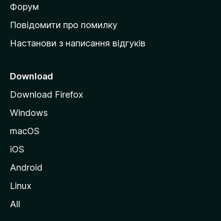
в
Форум
к
Повідомити про помилку
у
Настанови з написання відгуків
M
o
z
Download
i
Download Firefox
l
Windows
l
a
macOS
iOS
Android
Linux
All