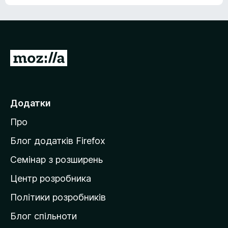
е
о
н
ц
е
і
м
н
а
о
є
П
к
о
е
ц
р
і
н
е
Додатки
о
й
к
Про
т
и
Блог додатків Firefox
н
Семінар з розширень
а
Центр розробника
д
о
Політики розробників
м
Блог спільноти
і