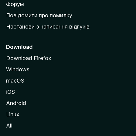
в
Форум
к
Повідомити про помилку
у
Настанови з написання відгуків
M
o
z
Download
i
Download Firefox
l
Windows
l
a
macOS
iOS
Android
Linux
All