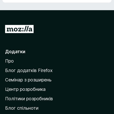
е
о
н
ц
е
і
м
н
а
о
є
П
к
о
е
ц
р
і
н
е
Додатки
о
й
к
Про
т
и
Блог додатків Firefox
н
Семінар з розширень
а
Центр розробника
д
о
Політики розробників
м
Блог спільноти
і