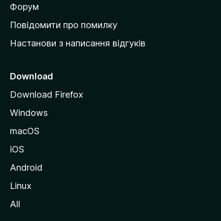
в
Форум
к
Повідомити про помилку
у
Настанови з написання відгуків
M
o
z
Download
i
Download Firefox
l
Windows
l
a
macOS
iOS
Android
Linux
All