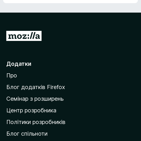
е
о
н
ц
е
і
м
н
а
о
є
П
к
о
е
ц
р
і
н
е
Додатки
о
й
к
Про
т
и
Блог додатків Firefox
н
Семінар з розширень
а
Центр розробника
д
о
Політики розробників
м
Блог спільноти
і