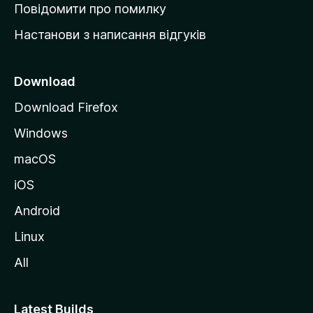
к
Повідомити про помилку
у
Настанови з написання відгуків
M
o
z
Download
i
Download Firefox
l
Windows
l
a
macOS
iOS
Android
Linux
All
Latest Builds