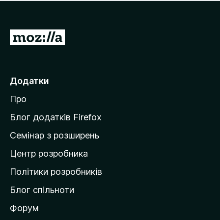
е
і
м
н
а
о
є
П
к
о
е
ц
р
і
н
е
Додатки
о
й
к
Про
т
и
Блог додатків Firefox
н
Семінар з розширень
а
Центр розробника
д
о
Політики розробників
м
Блог спільноти
і
в
Форум