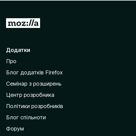
е
і
м
н
а
о
є
П
к
о
е
ц
р
і
н
е
Додатки
о
й
к
Про
т
и
Блог додатків Firefox
н
Семінар з розширень
а
Центр розробника
д
о
Політики розробників
м
Блог спільноти
і
в
Форум