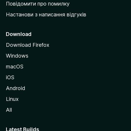
к
Повідомити про помилку
у
Настанови з написання відгуків
M
o
z
Download
i
Download Firefox
l
Windows
l
a
macOS
iOS
Android
Linux
All
Latest Builds