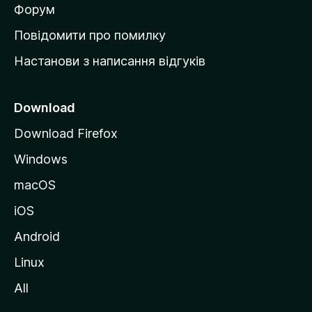
в
Форум
к
Повідомити про помилку
у
Настанови з написання відгуків
M
o
z
Download
i
Download Firefox
l
Windows
l
a
macOS
iOS
Android
Linux
All