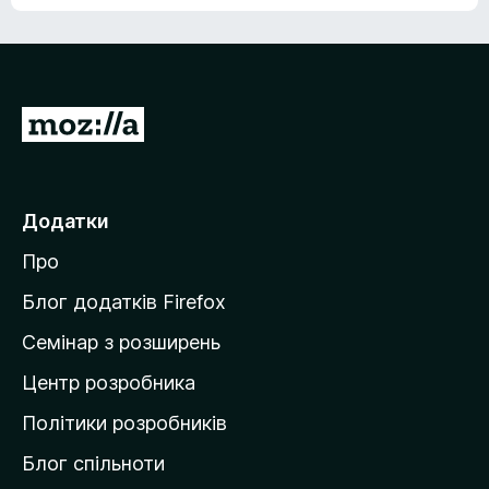
е
о
н
ц
е
і
м
н
а
о
є
П
к
о
е
ц
р
і
н
е
Додатки
о
й
к
Про
т
и
Блог додатків Firefox
н
Семінар з розширень
а
Центр розробника
д
о
Політики розробників
м
Блог спільноти
і