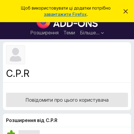
П
Увійти
Щоб використовувати ці додатки потрібно
В
о
завантажити Firefox
.
і
Д
ш
д
о
х
у
и
д
Розширення
Теми
Більше…
к
л
а
и
т
т
и
к
ц
е
и
с
б
п
C.P.R
о
р
в
а
і
щ
у
е
з
н
Повідомити про цього користувача
н
е
я
р
а
Розширення від C.P.R
F
i