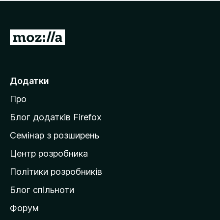
е
і
м
н
а
о
є
П
к
о
е
ц
р
і
н
е
Додатки
о
й
к
Про
т
и
Блог додатків Firefox
н
Семінар з розширень
а
Центр розробника
д
о
Політики розробників
м
Блог спільноти
і
в
Форум