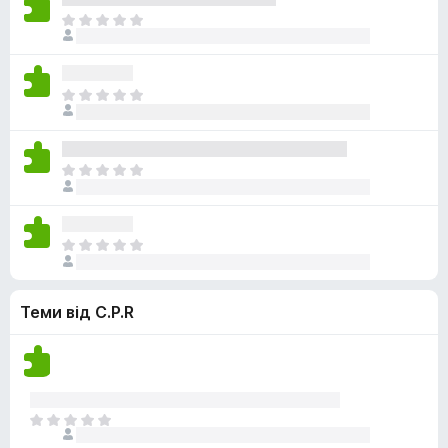
н
е
о
Щ
о
м
ц
е
к
а
і
н
є
н
е
о
Щ
о
м
ц
е
к
а
і
н
є
н
е
о
Щ
о
м
ц
е
к
а
і
н
є
н
е
о
Щ
о
м
ц
е
к
а
і
н
є
н
Теми від C.P.R
е
о
о
м
ц
к
а
і
є
н
о
о
ц
Щ
к
і
е