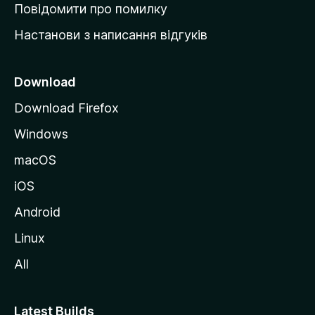
к
Повідомити про помилку
у
Настанови з написання відгуків
M
o
z
Download
i
Download Firefox
l
Windows
l
a
macOS
iOS
Android
Linux
All
Latest Builds