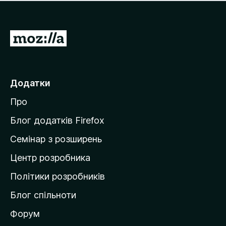
е
і
м
н
а
о
є
П
к
о
е
ц
р
і
н
е
Додатки
о
й
к
Про
т
и
Блог додатків Firefox
н
Семінар з розширень
а
Центр розробника
д
о
Політики розробників
м
Блог спільноти
і
в
Форум