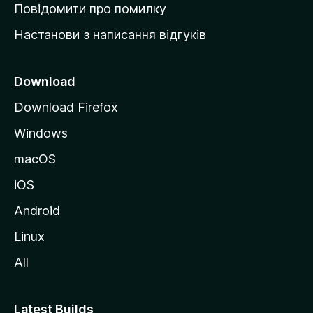
к
Повідомити про помилку
у
Настанови з написання відгуків
M
o
z
Download
i
Download Firefox
l
Windows
l
a
macOS
iOS
Android
Linux
All
Latest Builds