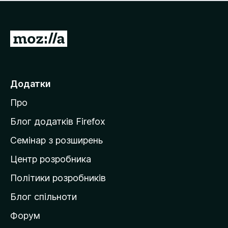
е
і
м
н
а
о
є
П
к
о
е
ц
р
і
н
е
Додатки
о
й
к
Про
т
и
Блог додатків Firefox
н
Семінар з розширень
а
Центр розробника
д
о
Політики розробників
м
Блог спільноти
і
в
Форум