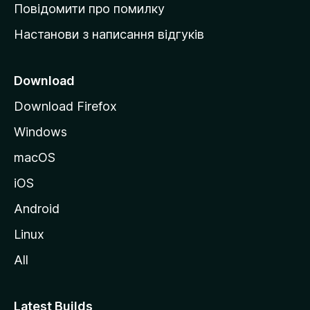
к
Повідомити про помилку
у
Настанови з написання відгуків
M
o
z
Download
i
Download Firefox
l
Windows
l
a
macOS
iOS
Android
Linux
All
Latest Builds