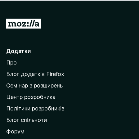
е
і
м
н
а
о
є
П
к
о
е
ц
р
і
н
е
Додатки
о
й
к
Про
т
и
Блог додатків Firefox
н
Семінар з розширень
а
Центр розробника
д
о
Політики розробників
м
Блог спільноти
і
в
Форум