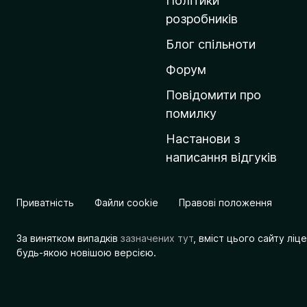
Політики
о
розробників
м
Блог спільноти
і
в
Форум
к
Повідомити про
у
помилку
M
Настанови з
o
написання відгуків
z
i
l
Приватність
Файли cookie
Правові положення
l
a
За винятком випадків
зазначених тут
, вміст цього сайту лі
будь-якою новішою версією.