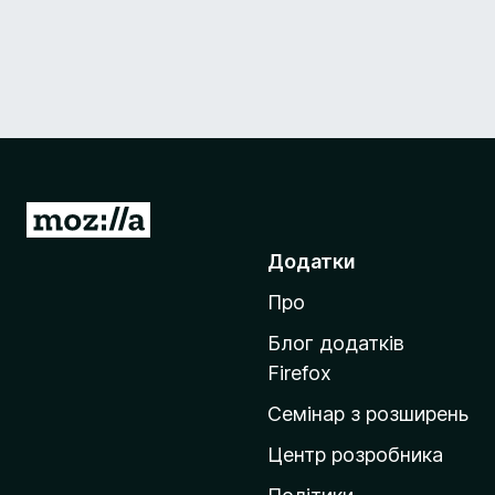
П
е
Додатки
р
Про
е
й
Блог додатків
т
Firefox
и
Семінар з розширень
н
а
Центр розробника
д