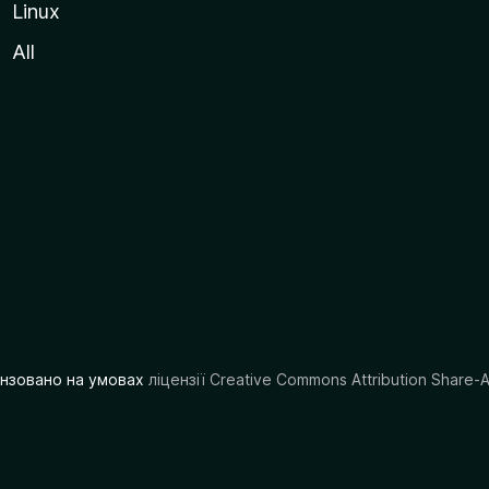
Linux
All
цензовано на умовах
ліцензії Creative Commons Attribution Share-A