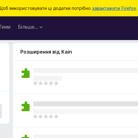
Щоб використовувати ці додатки потрібно
завантажити Firefox
.
Теми
Більше…
Розширення від Kain
Щ
е
н
е
м
а
Щ
є
е
о
н
ц
е