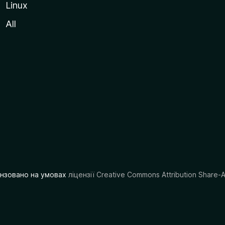
Linux
All
цензовано на умовах
ліцензії Creative Commons Attribution Share-A