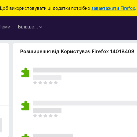
Щоб використовувати ці додатки потрібно
завантажити Firefox
.
Теми
Більше…
Розширення від Користувач Firefox 14018408
Щ
е
н
е
м
а
Щ
є
е
о
н
ц
е