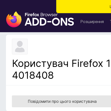
Д
о
Розширення
д
а
т
к
и
б
Користувач Firefox 1
р
а
4018408
у
з
е
р
а
Повідомити про цього користувача
F
i