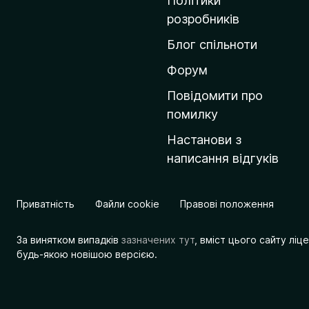
Політики
о
розробників
м
Блог спільноти
і
в
Форум
к
Повідомити про
у
помилку
M
Настанови з
o
написання відгуків
z
i
l
Приватність
Файли cookie
Правові положення
l
a
За винятком випадків
зазначених тут
, вміст цього сайту лі
будь-якою новішою версією.