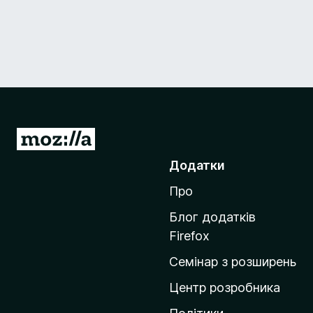
П
е
Додатки
р
Про
е
й
Блог додатків
т
Firefox
и
Семінар з розширень
н
а
Центр розробника
д