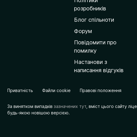
Політики
о
розробників
м
Блог спільноти
і
в
Форум
к
Повідомити про
у
помилку
M
Настанови з
o
написання відгуків
z
i
l
Приватність
Файли cookie
Правові положення
l
a
За винятком випадків
зазначених тут
, вміст цього сайту лі
будь-якою новішою версією.