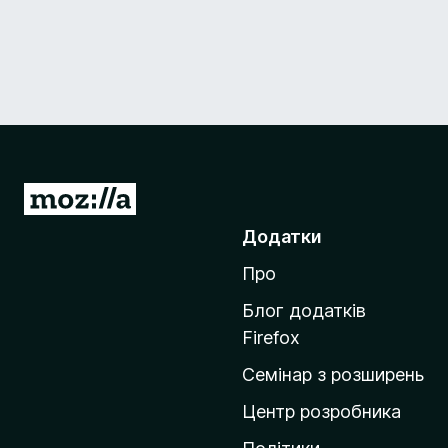
П
е
Додатки
р
Про
е
й
Блог додатків
т
Firefox
и
Семінар з розширень
н
а
Центр розробника
д