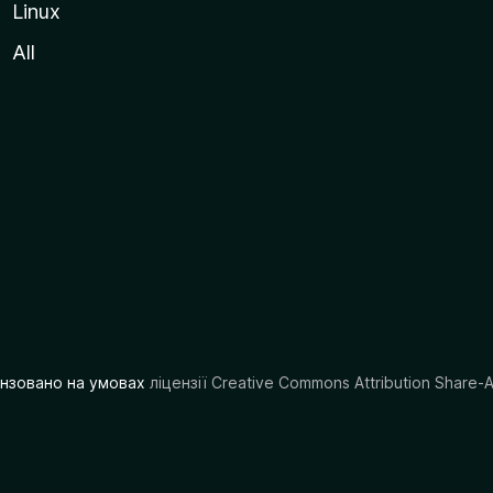
Linux
All
цензовано на умовах
ліцензії Creative Commons Attribution Share-A