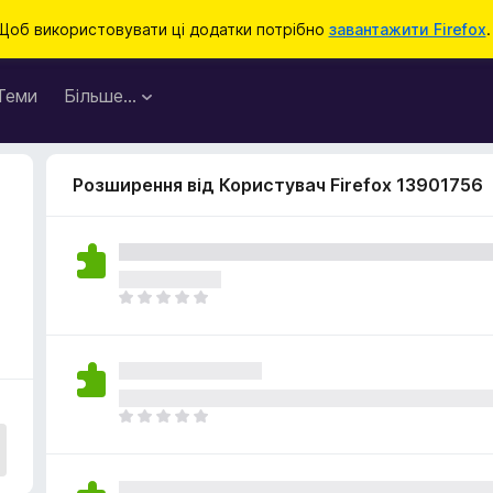
Щоб використовувати ці додатки потрібно
завантажити Firefox
.
Теми
Більше…
Розширення від Користувач Firefox 13901756
Щ
е
н
е
м
а
Щ
є
е
о
н
ц
е