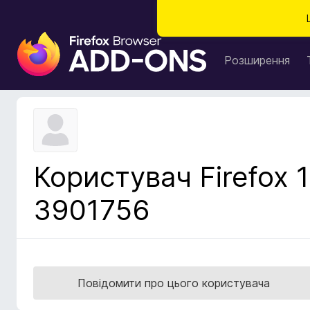
Д
о
Розширення
д
а
т
к
и
б
Користувач Firefox 1
р
а
3901756
у
з
е
р
а
Повідомити про цього користувача
F
i