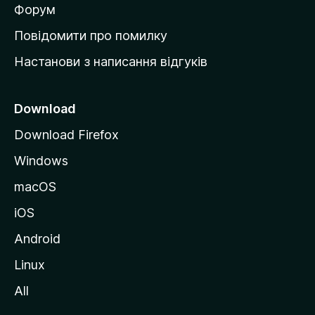
в
Форум
к
Повідомити про помилку
у
Настанови з написання відгуків
M
o
z
Download
i
Download Firefox
l
Windows
l
a
macOS
iOS
Android
Linux
All