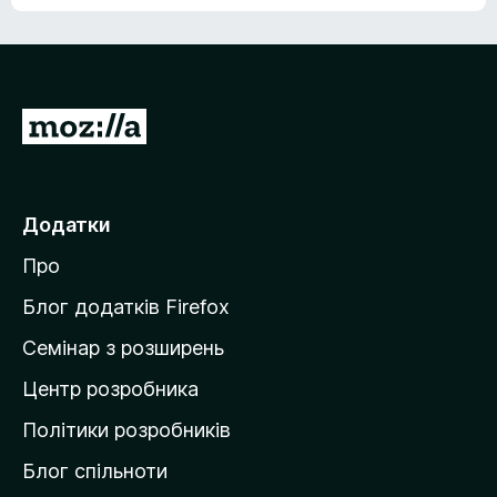
е
о
н
ц
е
і
м
н
а
о
є
П
к
о
е
ц
р
і
н
е
Додатки
о
й
к
Про
т
и
Блог додатків Firefox
н
Семінар з розширень
а
Центр розробника
д
о
Політики розробників
м
Блог спільноти
і