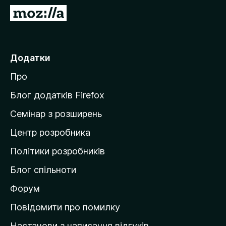
r
П
e
е
f
р
o
е
Додатки
x
й
Про
т
и
Блог додатків Firefox
н
Семінар з розширень
а
Центр розробника
д
о
Політики розробників
м
Блог спільноти
і
в
Форум
к
Повідомити про помилку
у
Настанови з написання відгуків