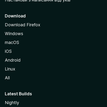
M
o
z
Download
i
Download Firefox
l
Windows
l
a
macOS
iOS
Android
Linux
All
Latest Builds
Nightly