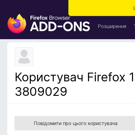
Д
о
Розширення
д
а
т
к
и
б
Користувач Firefox 1
р
а
3809029
у
з
е
р
а
Повідомити про цього користувача
F
i