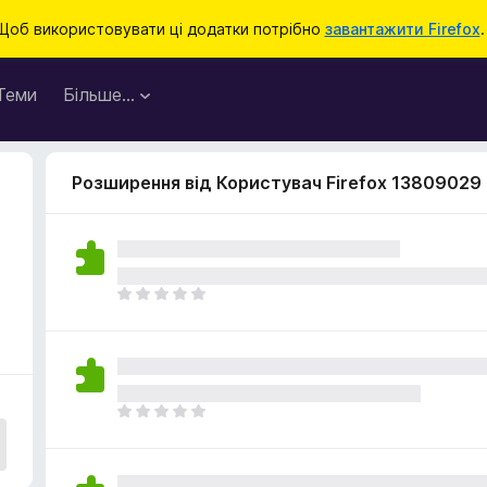
Щоб використовувати ці додатки потрібно
завантажити Firefox
.
Теми
Більше…
Розширення від Користувач Firefox 13809029
Щ
е
н
е
м
а
Щ
є
е
о
н
ц
е