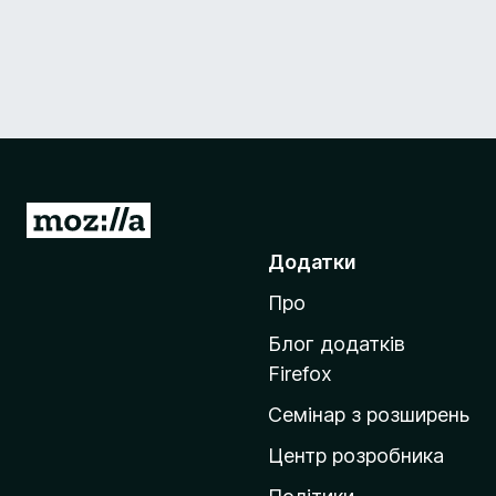
П
е
Додатки
р
Про
е
й
Блог додатків
т
Firefox
и
Семінар з розширень
н
а
Центр розробника
д