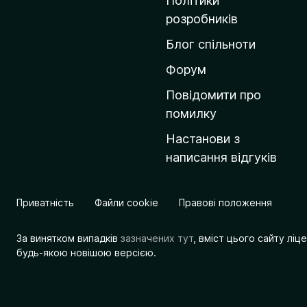
Політики
о
розробників
м
Блог спільноти
і
в
Форум
к
Повідомити про
у
помилку
M
Настанови з
o
написання відгуків
z
i
l
Приватність
Файли cookie
Правові положення
l
a
За винятком випадків
зазначених тут
, вміст цього сайту лі
будь-якою новішою версією.