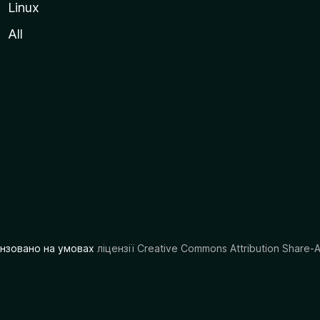
Linux
All
цензовано на умовах
ліцензії Creative Commons Attribution Share-A