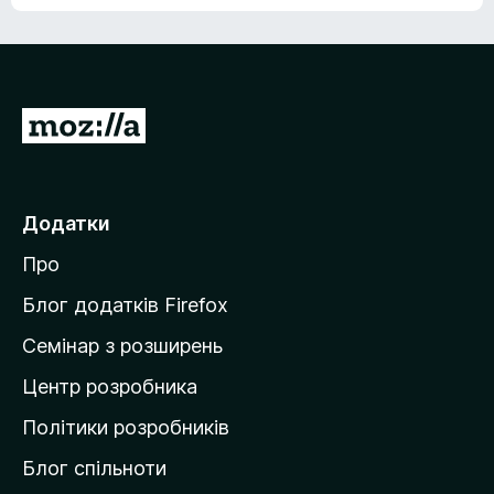
е
о
н
ц
е
і
м
н
а
о
є
П
к
о
е
ц
р
і
н
е
Додатки
о
й
к
Про
т
и
Блог додатків Firefox
н
Семінар з розширень
а
Центр розробника
д
о
Політики розробників
м
Блог спільноти
і