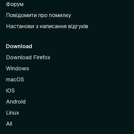
в
Форум
к
Повідомити про помилку
у
Настанови з написання відгуків
M
o
z
Download
i
Download Firefox
l
Windows
l
a
macOS
iOS
Android
Linux
All