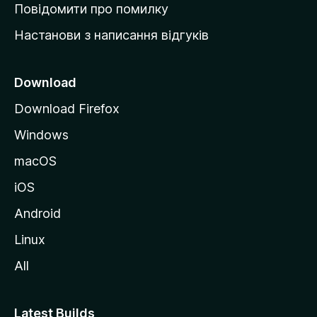
к
Повідомити про помилку
у
Настанови з написання відгуків
M
o
z
Download
i
Download Firefox
l
Windows
l
a
macOS
iOS
Android
Linux
All
Latest Builds