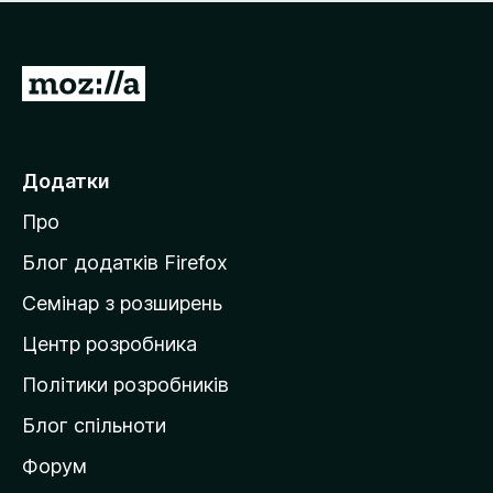
е
і
м
н
а
о
є
П
к
о
е
ц
р
і
н
е
Додатки
о
й
к
Про
т
и
Блог додатків Firefox
н
Семінар з розширень
а
Центр розробника
д
о
Політики розробників
м
Блог спільноти
і
в
Форум