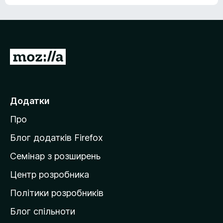
е
о
н
ц
е
і
м
н
а
о
є
П
к
о
е
ц
р
і
н
е
Додатки
о
й
к
Про
т
и
Блог додатків Firefox
н
Семінар з розширень
а
Центр розробника
д
о
Політики розробників
м
Блог спільноти
і