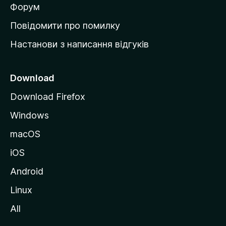
в
Форум
к
Повідомити про помилку
у
Настанови з написання відгуків
M
o
z
Download
i
Download Firefox
l
Windows
l
a
macOS
iOS
Android
Linux
All