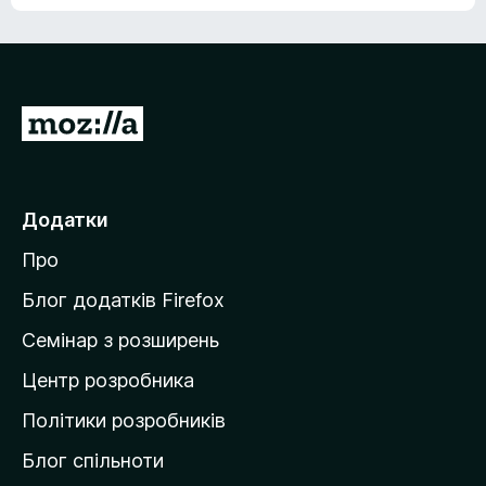
е
о
н
ц
е
і
м
н
а
о
є
П
к
о
е
ц
р
і
н
е
Додатки
о
й
к
Про
т
и
Блог додатків Firefox
н
Семінар з розширень
а
Центр розробника
д
о
Політики розробників
м
Блог спільноти
і