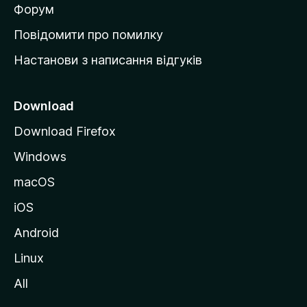
в
Форум
к
Повідомити про помилку
у
Настанови з написання відгуків
M
o
z
Download
i
Download Firefox
l
Windows
l
a
macOS
iOS
Android
Linux
All