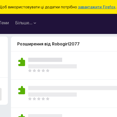
Щоб використовувати ці додатки потрібно
завантажити Firefox
.
Теми
Більше…
Розширення від Robogirl2077
Щ
е
н
е
м
а
Щ
є
е
о
н
ц
е