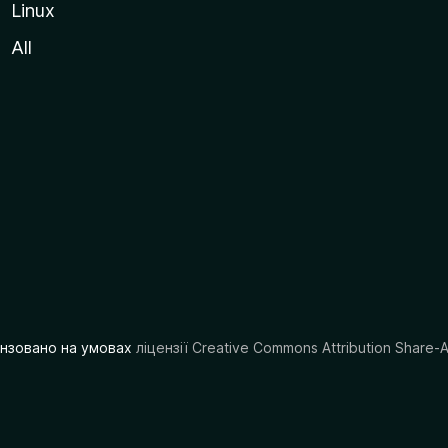
Linux
All
цензовано на умовах
ліцензії Creative Commons Attribution Share-A