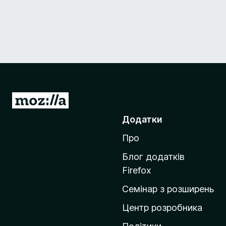
П
е
Додатки
р
Про
е
й
Блог додатків
т
Firefox
и
Семінар з розширень
н
а
Центр розробника
д