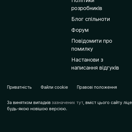
Політики
о
розробників
м
Блог спільноти
і
в
Форум
к
Повідомити про
у
помилку
M
Настанови з
o
написання відгуків
z
i
l
Приватність
Файли cookie
Правові положення
l
a
За винятком випадків
зазначених тут
, вміст цього сайту лі
будь-якою новішою версією.