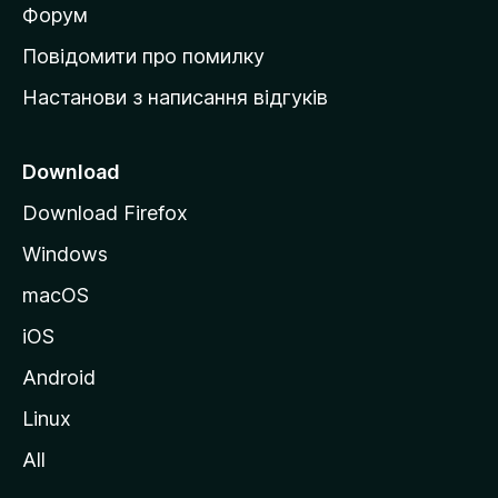
в
Форум
к
Повідомити про помилку
у
Настанови з написання відгуків
M
o
z
Download
i
Download Firefox
l
Windows
l
a
macOS
iOS
Android
Linux
All