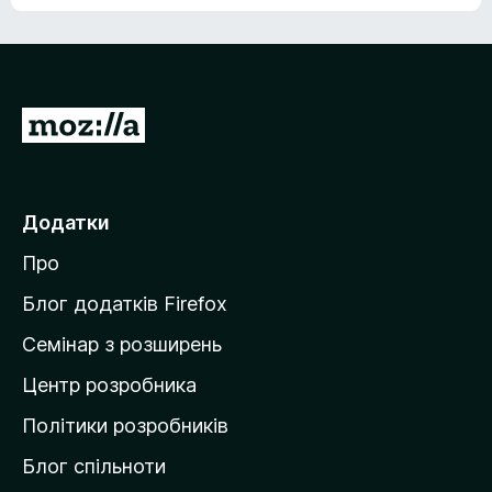
е
о
н
ц
е
і
м
н
а
о
є
П
к
о
е
ц
р
і
н
е
Додатки
о
й
к
Про
т
и
Блог додатків Firefox
н
Семінар з розширень
а
Центр розробника
д
о
Політики розробників
м
Блог спільноти
і