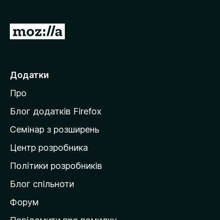
r
e
П
f
е
o
р
x
е
Додатки
й
Про
т
и
Блог додатків Firefox
н
Семінар з розширень
а
Центр розробника
д
о
Політики розробників
м
Блог спільноти
і
в
Форум
к