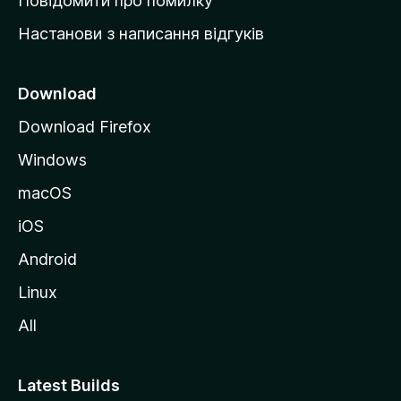
Повідомити про помилку
у
Настанови з написання відгуків
M
o
z
Download
i
Download Firefox
l
Windows
l
a
macOS
iOS
Android
Linux
All
Latest Builds