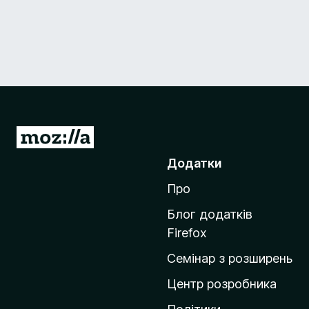
П
е
Додатки
р
Про
е
й
Блог додатків
т
Firefox
и
Семінар з розширень
н
а
Центр розробника
д