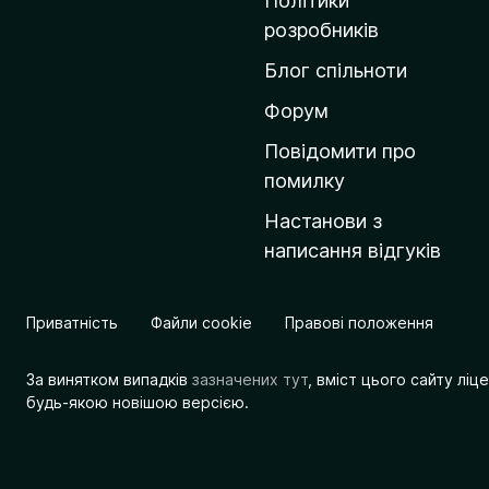
Політики
о
розробників
м
Блог спільноти
і
в
Форум
к
Повідомити про
у
помилку
M
Настанови з
o
написання відгуків
z
i
l
Приватність
Файли cookie
Правові положення
l
a
За винятком випадків
зазначених тут
, вміст цього сайту лі
будь-якою новішою версією.