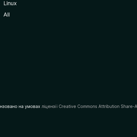
Linux
All
цензовано на умовах
ліцензії Creative Commons Attribution Share-A