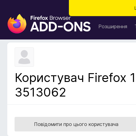
Д
о
Розширення
д
а
т
к
и
б
Користувач Firefox 1
р
а
3513062
у
з
е
р
а
Повідомити про цього користувача
F
i