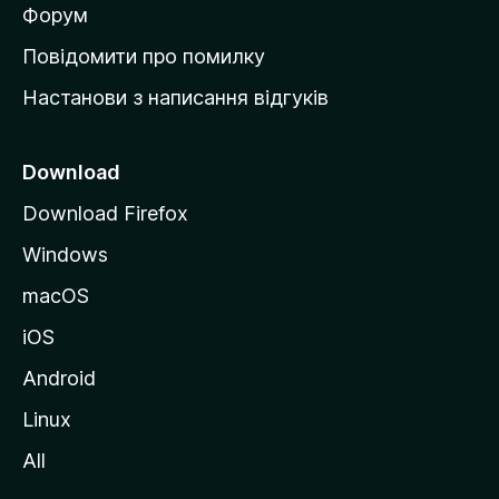
в
Форум
к
Повідомити про помилку
у
Настанови з написання відгуків
M
o
z
Download
i
Download Firefox
l
Windows
l
a
macOS
iOS
Android
Linux
All