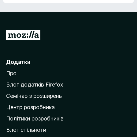
е
о
н
ц
е
і
м
н
а
о
є
П
к
о
е
ц
р
і
н
е
Додатки
о
й
к
Про
т
и
Блог додатків Firefox
н
Семінар з розширень
а
Центр розробника
д
о
Політики розробників
м
Блог спільноти
і