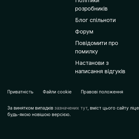
Політики
о
розробників
м
Блог спільноти
і
в
Форум
к
Повідомити про
у
помилку
M
Настанови з
o
написання відгуків
z
i
l
Приватність
Файли cookie
Правові положення
l
a
За винятком випадків
зазначених тут
, вміст цього сайту лі
будь-якою новішою версією.