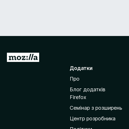
П
е
Додатки
р
Про
е
й
Блог додатків
т
Firefox
и
Семінар з розширень
н
а
Центр розробника
д