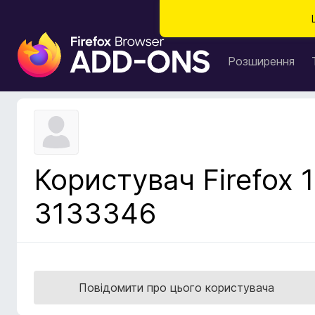
Д
о
Розширення
д
а
т
к
и
б
Користувач Firefox 1
р
а
3133346
у
з
е
р
а
Повідомити про цього користувача
F
i