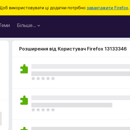
Щоб використовувати ці додатки потрібно
завантажити Firefox
.
Теми
Більше…
Розширення від Користувач Firefox 13133346
Щ
е
н
е
м
а
Щ
є
е
о
н
ц
е