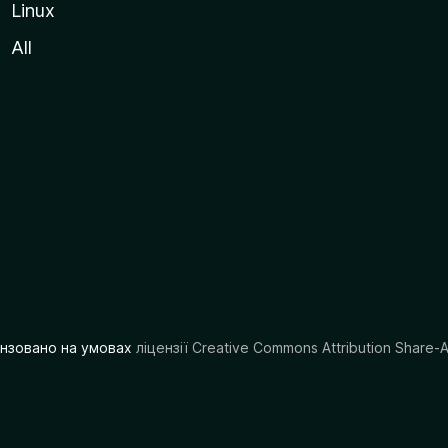
Linux
All
цензовано на умовах
ліцензії Creative Commons Attribution Share-A