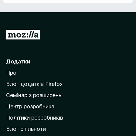
е
о
н
ц
е
і
м
н
а
о
є
П
к
о
е
ц
р
і
н
е
Додатки
о
й
к
Про
т
и
Блог додатків Firefox
н
Семінар з розширень
а
Центр розробника
д
о
Політики розробників
м
Блог спільноти
і