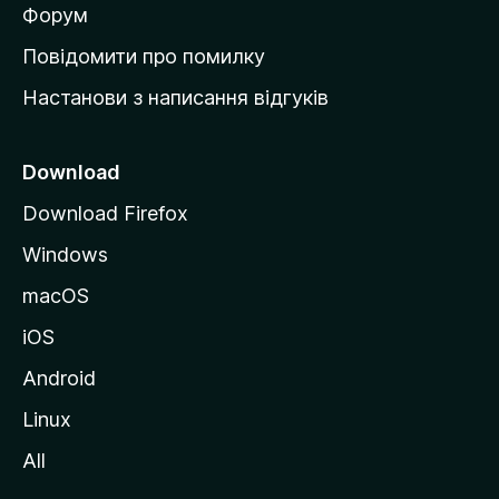
в
Форум
к
Повідомити про помилку
у
Настанови з написання відгуків
M
o
z
Download
i
Download Firefox
l
Windows
l
a
macOS
iOS
Android
Linux
All