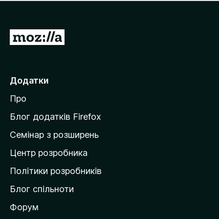
е
і
м
н
а
о
є
П
к
о
е
ц
р
і
н
е
Додатки
о
й
к
Про
т
и
Блог додатків Firefox
н
Семінар з розширень
а
Центр розробника
д
о
Політики розробників
м
Блог спільноти
і
в
Форум