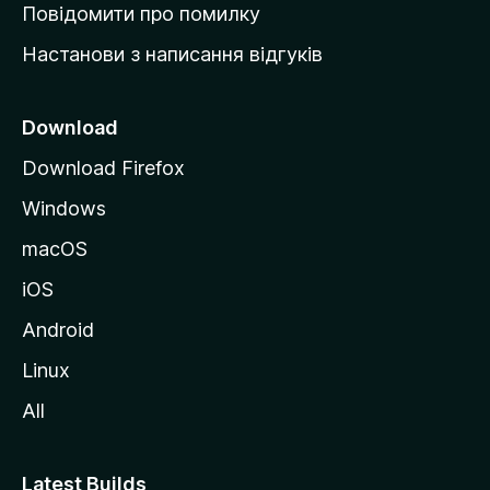
к
Повідомити про помилку
у
Настанови з написання відгуків
M
o
z
Download
i
Download Firefox
l
Windows
l
a
macOS
iOS
Android
Linux
All
Latest Builds