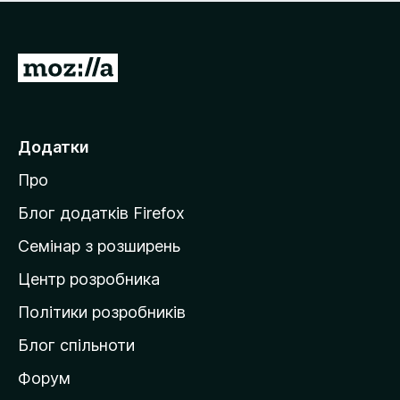
е
і
м
н
а
о
є
П
к
о
е
ц
р
і
н
е
Додатки
о
й
к
Про
т
и
Блог додатків Firefox
н
Семінар з розширень
а
Центр розробника
д
о
Політики розробників
м
Блог спільноти
і
в
Форум