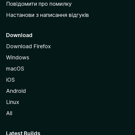
к
Повідомити про помилку
у
Настанови з написання відгуків
M
o
z
Download
i
Download Firefox
l
Windows
l
a
macOS
iOS
Android
Linux
All
Latest Builds