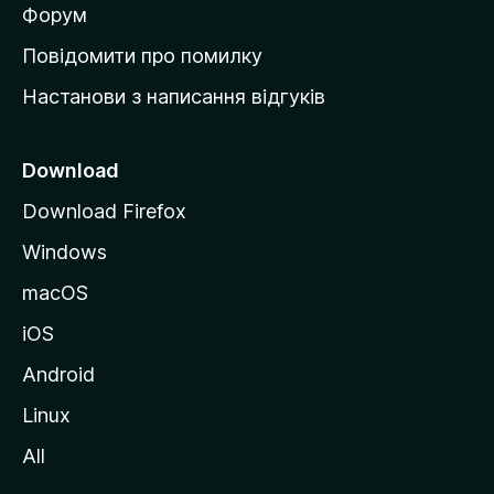
в
Форум
к
Повідомити про помилку
у
Настанови з написання відгуків
M
o
z
Download
i
Download Firefox
l
Windows
l
a
macOS
iOS
Android
Linux
All