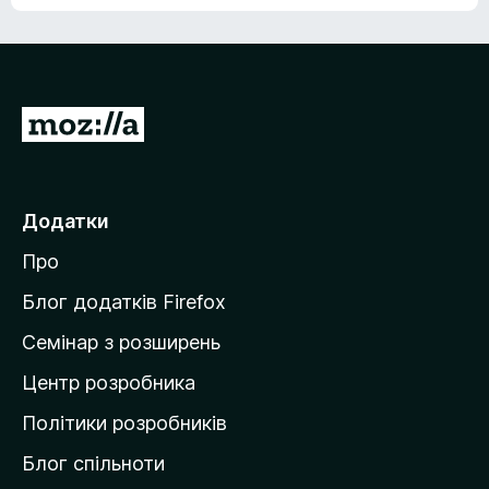
е
о
н
ц
е
і
м
н
а
о
є
П
к
о
е
ц
р
і
н
е
Додатки
о
й
к
Про
т
и
Блог додатків Firefox
н
Семінар з розширень
а
Центр розробника
д
о
Політики розробників
м
Блог спільноти
і