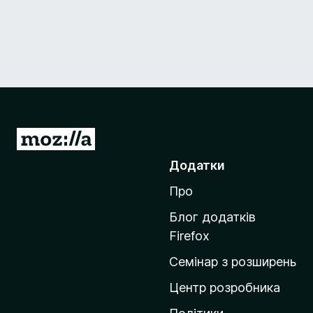
П
е
Додатки
р
Про
е
й
Блог додатків
т
Firefox
и
Семінар з розширень
н
а
Центр розробника
д