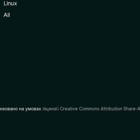
Linux
All
цензовано на умовах
ліцензії Creative Commons Attribution Share-A