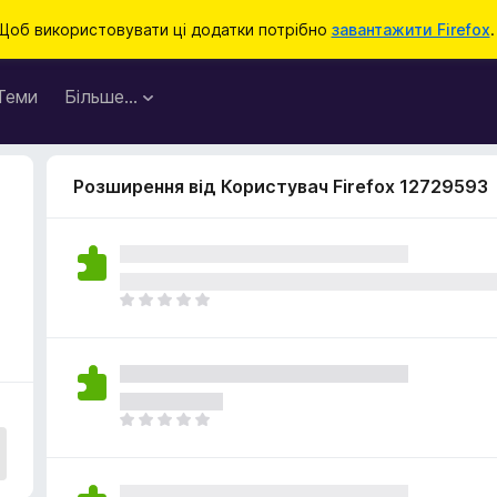
Щоб використовувати ці додатки потрібно
завантажити Firefox
.
Теми
Більше…
Розширення від Користувач Firefox 12729593
Щ
е
н
е
м
а
Щ
є
е
о
н
ц
е