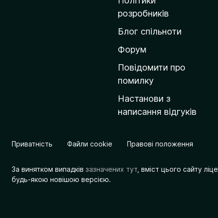
Політики
о
розробників
м
Блог спільноти
і
в
Форум
к
Повідомити про
у
помилку
M
Настанови з
o
написання відгуків
z
i
l
Приватність
Файли cookie
Правові положення
l
a
За винятком випадків
зазначених тут
, вміст цього сайту лі
будь-якою новішою версією.