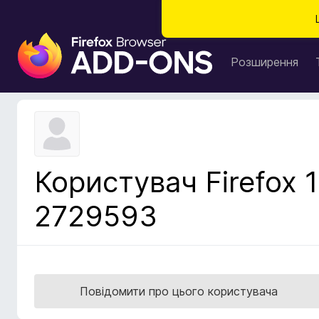
Д
о
Розширення
д
а
т
к
и
б
Користувач Firefox 1
р
а
2729593
у
з
е
р
а
Повідомити про цього користувача
F
i