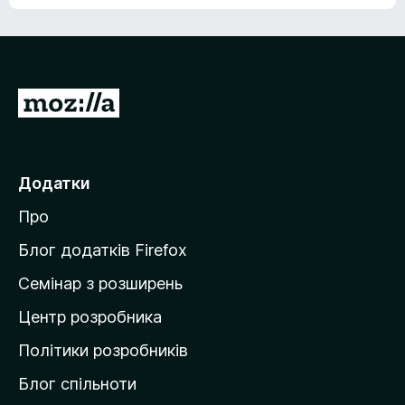
е
о
н
ц
е
і
м
н
а
о
є
П
к
о
е
ц
р
і
н
е
Додатки
о
й
к
Про
т
и
Блог додатків Firefox
н
Семінар з розширень
а
Центр розробника
д
о
Політики розробників
м
Блог спільноти
і