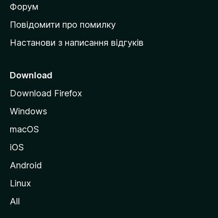
в
Форум
к
Повідомити про помилку
у
Настанови з написання відгуків
M
o
z
Download
i
Download Firefox
l
Windows
l
a
macOS
iOS
Android
Linux
All