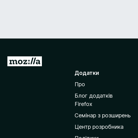
П
е
Додатки
р
Про
е
й
Блог додатків
т
Firefox
и
Семінар з розширень
н
а
Центр розробника
д