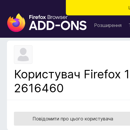
Д
о
Розширення
д
а
т
к
и
б
Користувач Firefox 1
р
а
2616460
у
з
е
р
а
Повідомити про цього користувача
F
i