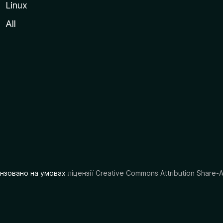
Linux
All
цензовано на умовах
ліцензії Creative Commons Attribution Share-A