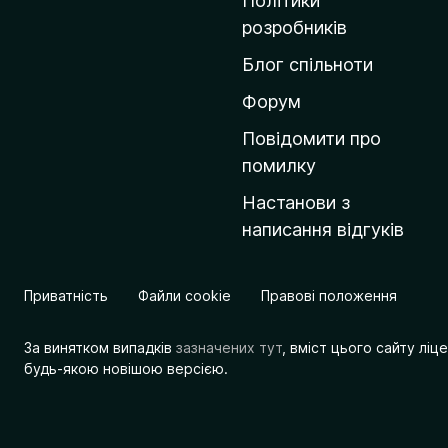
Політики
о
розробників
м
Блог спільноти
і
в
Форум
к
Повідомити про
у
помилку
M
Настанови з
o
написання відгуків
z
i
l
Приватність
Файли cookie
Правові положення
l
a
За винятком випадків
зазначених тут
, вміст цього сайту лі
будь-якою новішою версією.