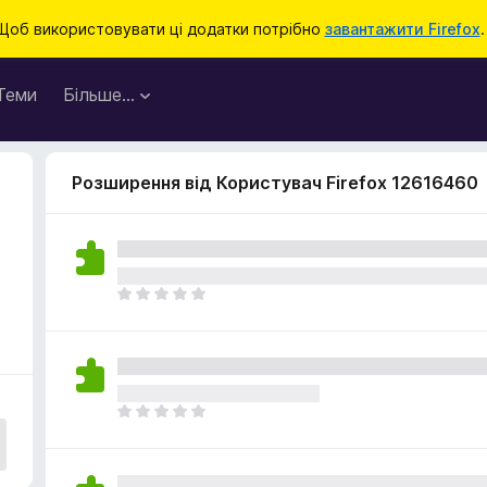
Щоб використовувати ці додатки потрібно
завантажити Firefox
.
Теми
Більше…
Розширення від Користувач Firefox 12616460
Щ
е
н
е
м
а
Щ
є
е
о
н
ц
е