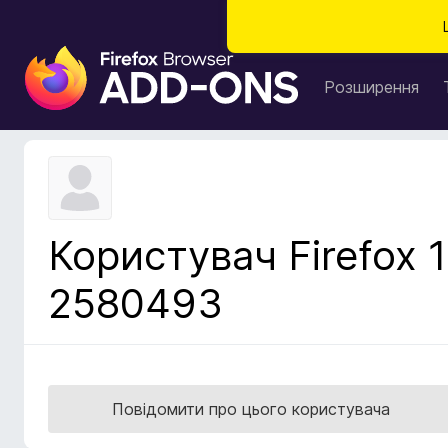
Д
о
Розширення
д
а
т
к
и
б
Користувач Firefox 1
р
а
2580493
у
з
е
р
а
Повідомити про цього користувача
F
i