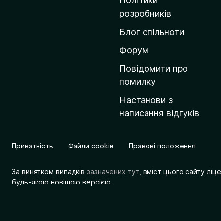
Політики
о
розробників
м
Блог спільноти
і
в
Форум
к
Повідомити про
у
помилку
M
Настанови з
o
написання відгуків
z
i
l
Приватність
Файли cookie
Правові положення
l
a
За винятком випадків
зазначених тут
, вміст цього сайту лі
будь-якою новішою версією.