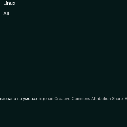
Linux
All
цензовано на умовах
ліцензії Creative Commons Attribution Share-A