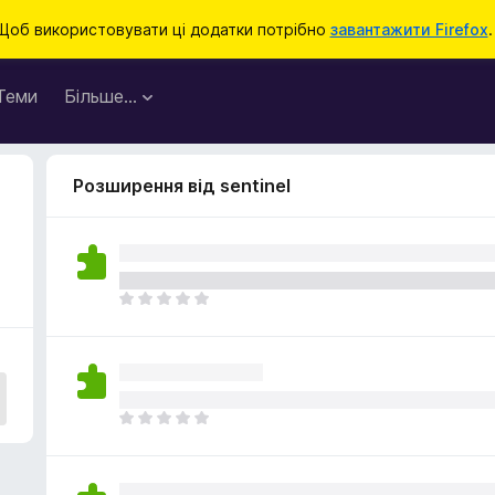
Щоб використовувати ці додатки потрібно
завантажити Firefox
.
Теми
Більше…
Розширення від sentinel
Щ
е
н
е
м
а
Щ
є
е
о
н
ц
е