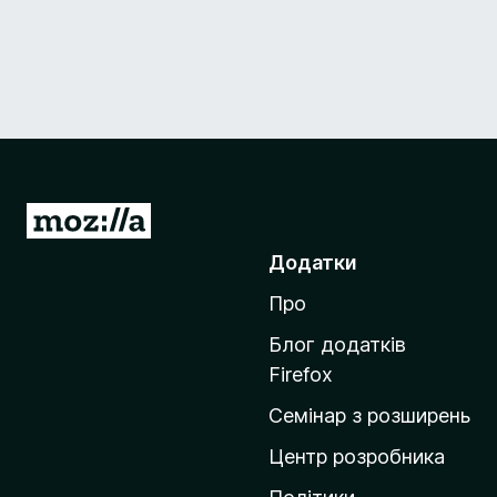
П
е
Додатки
р
Про
е
й
Блог додатків
т
Firefox
и
Семінар з розширень
н
а
Центр розробника
д