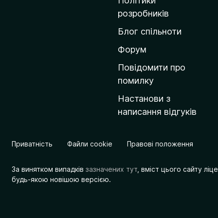
Політики
о
розробників
м
Блог спільноти
і
в
Форум
к
Повідомити про
у
помилку
M
Настанови з
o
написання відгуків
z
i
l
Приватність
Файли cookie
Правові положення
l
a
За винятком випадків
зазначених тут
, вміст цього сайту лі
будь-якою новішою версією.