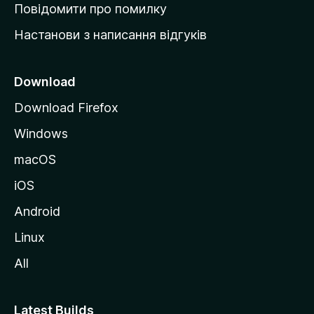
к
Повідомити про помилку
у
Настанови з написання відгуків
M
o
z
Download
i
Download Firefox
l
Windows
l
a
macOS
iOS
Android
Linux
All
Latest Builds