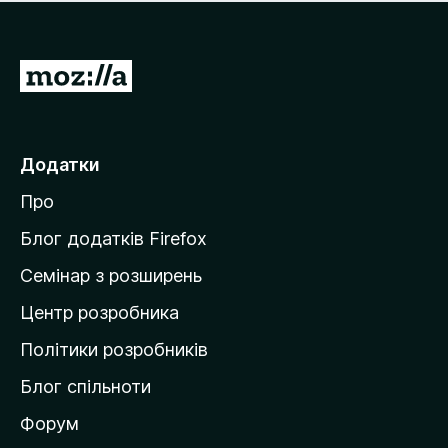
е
і
м
н
а
о
є
П
к
о
е
ц
р
і
н
е
Додатки
о
й
к
Про
т
и
Блог додатків Firefox
н
Семінар з розширень
а
Центр розробника
д
о
Політики розробників
м
Блог спільноти
і
в
Форум