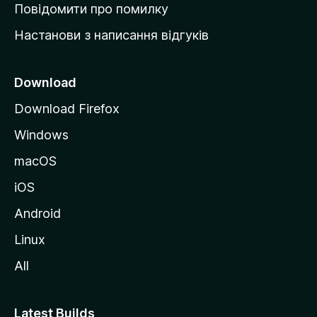
к
Повідомити про помилку
у
Настанови з написання відгуків
M
o
z
Download
i
Download Firefox
l
Windows
l
a
macOS
iOS
Android
Linux
All
Latest Builds