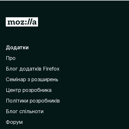
е
і
м
н
а
о
є
П
к
о
е
ц
р
і
н
е
Додатки
о
й
к
Про
т
и
Блог додатків Firefox
н
Семінар з розширень
а
Центр розробника
д
о
Політики розробників
м
Блог спільноти
і
в
Форум