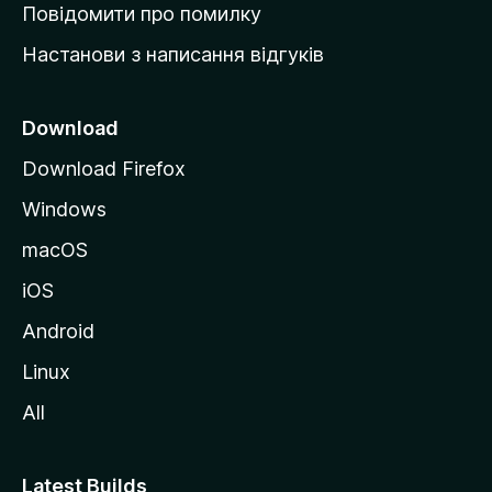
к
Повідомити про помилку
у
Настанови з написання відгуків
M
o
z
Download
i
Download Firefox
l
Windows
l
a
macOS
iOS
Android
Linux
All
Latest Builds