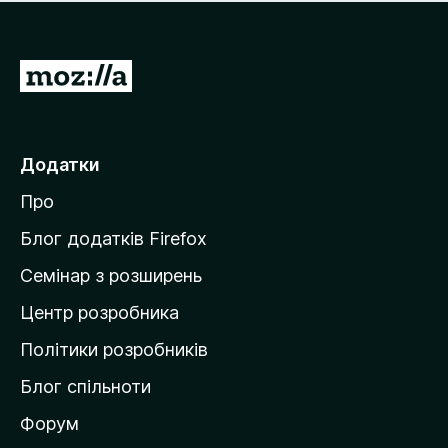
е
і
м
н
а
о
є
П
к
о
е
ц
р
і
н
е
Додатки
о
й
к
Про
т
и
Блог додатків Firefox
н
Семінар з розширень
а
Центр розробника
д
о
Політики розробників
м
Блог спільноти
і
в
Форум