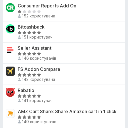
н
r
Consumer Reports Add On
5
е
e
з
О
м
152 користувача
5
ц
f
а
і
o
Bitcashback
є
н
x
о
О
к
151 користувач
ц
ц
а
і
і
Seller Assistant
1
н
н
з
О
о
к
146 користувачів
5
ц
к
а
і
FS Addon Compare
5
н
з
О
к
142 користувача
5
ц
а
і
Rabatio
5
н
з
О
к
141 користувач
5
ц
а
і
AMZ Cart Share: Share Amazon cart in 1 click
5
н
з
О
к
140 користувачів
5
ц
а