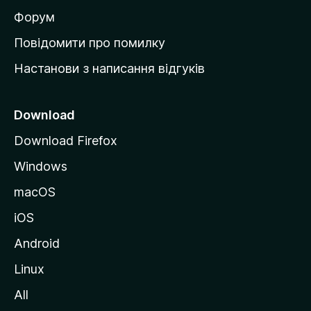
в
Форум
к
Повідомити про помилку
у
Настанови з написання відгуків
M
o
z
Download
i
Download Firefox
l
Windows
l
a
macOS
iOS
Android
Linux
All