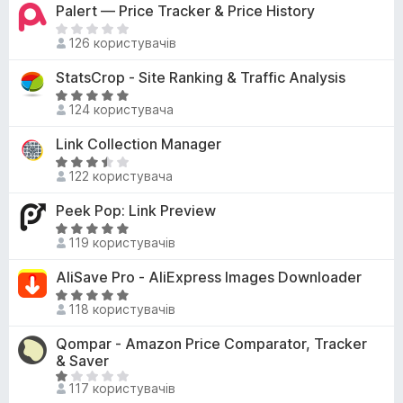
з
і
Palert — Price Tracker & Price History
3
5
н
,
Щ
к
126 користувачів
7
е
а
з
н
StatsCrop - Site Ranking & Traffic Analysis
5
5
е
з
О
м
124 користувача
5
ц
а
і
Link Collection Manager
є
н
о
О
к
122 користувача
ц
ц
а
і
і
Peek Pop: Link Preview
5
н
н
з
О
о
к
119 користувачів
5
ц
к
а
і
AliSave Pro - AliExpress Images Downloader
3
н
,
О
к
118 користувачів
3
ц
а
з
і
Qompar - Amazon Price Comparator, Tracker
5
5
н
& Saver
з
к
О
5
117 користувачів
а
ц