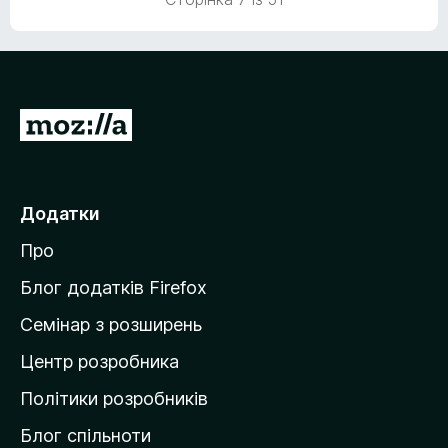
є
о
ц
і
н
П
о
к
е
р
е
Додатки
й
Про
т
и
Блог додатків Firefox
н
Семінар з розширень
а
Центр розробника
д
о
Політики розробників
м
Блог спільноти
і