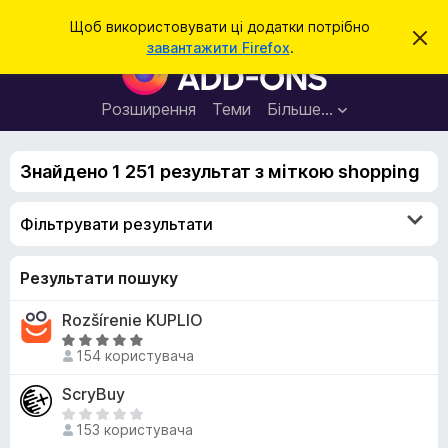
П
Увійти
Щоб використовувати ці додатки потрібно
В
о
завантажити Firefox
.
і
Д
ш
д
о
х
у
и
д
Розширення
Теми
Більше…
к
л
а
и
т
т
и
Знайдено 1 251 результат з міткою shopping
к
ц
е
и
с
Фільтрувати результати
б
п
о
р
в
а
Результати пошуку
і
щ
у
е
Rozšírenie KUPLIO
з
н
н
О
е
154 користувача
я
ц
р
і
ScryBuy
а
н
Щ
F
к
153 користувача
е
i
а