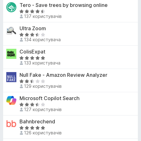
і
Tero - Save trees by browsing online
5
н
з
О
к
137 користувачів
5
ц
а
і
Ultra Zoom
5
н
з
О
к
134 користувача
5
ц
а
і
ColisExpat
4
н
,
О
к
133 користувача
4
ц
а
з
і
Null Fake - Amazon Review Analyzer
3
5
н
,
О
к
129 користувачів
3
ц
а
з
і
Microsoft Copilot Search
5
5
н
з
О
к
127 користувачів
5
ц
а
і
Bahnbrechend
2
н
,
О
к
126 користувачів
5
ц
а