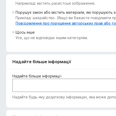
Наприклад: містить расистські зображення.
r
e
Порушує закон або містить матеріали, які порушують 
f
Приклад: шахрайство. (Якщо ви бажаєте повідомити про
o
Повідомлення про порушення авторських прав або т
x
Щось інше
Усе, що не відповідає іншим категоріям.
Надайте більше інформації
Надайте більше інформації
Надайте будь-яку додаткову інформацію, яка може допом