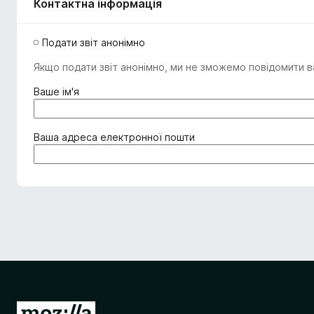
Контактна інформація
Подати звіт анонімно
Якщо подати звіт анонімно, ми не зможемо повідомити ва
(
Ваше ім'я
о
б
о
(
Ваша адреса електронної пошти
в
о
'
б
я
о
з
в
к
'
о
я
в
з
о
к
)
о
в
о
П
)