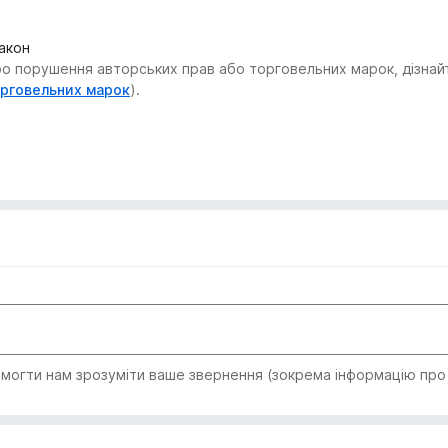
закон
 порушення авторських прав або торговельних марок, дізнайтес
орговельних марок
).
огти нам зрозуміти ваше звернення (зокрема інформацію про т