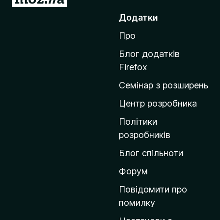
е
Додатки
р
Про
е
й
Блог додатків
т
Firefox
и
Семінар з розширень
н
а
Центр розробника
д
Політики
о
розробників
м
Блог спільноти
і
в
Форум
к
Повідомити про
у
помилку
M