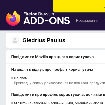
Д
о
Розширення
д
а
т
Giedrius Paulus
к
и
б
Повідомити Mozilla про цього користувача
р
а
Надішліть відгук про профіль користувача
у
з
Це спам
е
Приклад: у списку рекламуються не пов'язані продукти
р
а
Повідомити про профіль користувача, оскільки в
F
i
Містить ненависний, насильницький, оманливий або інш