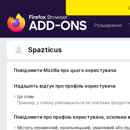
Д
о
Розширення
д
а
т
Spazticus
к
и
б
Повідомити Mozilla про цього користувача
р
а
Надішліть відгук про профіль користувача
у
з
Це спам
е
Приклад: у списку рекламуються не пов'язані продукти
р
а
Повідомити про профіль користувача, оскільки в
F
i
Містить ненависний, насильницький, оманливий або інш