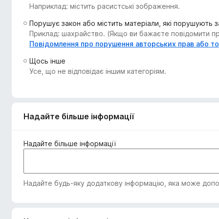
Наприклад: містить расистські зображення.
r
e
Порушує закон або містить матеріали, які порушують 
f
Приклад: шахрайство. (Якщо ви бажаєте повідомити про
o
Повідомлення про порушення авторських прав або т
x
Щось інше
Усе, що не відповідає іншим категоріям.
Надайте більше інформації
Надайте більше інформації
Надайте будь-яку додаткову інформацію, яка може допом