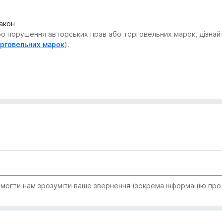
закон
 порушення авторських прав або торговельних марок, дізнайтес
орговельних марок
).
огти нам зрозуміти ваше звернення (зокрема інформацію про т