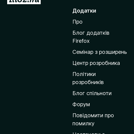
е
Додатки
р
Про
е
й
Блог додатків
т
Firefox
и
Семінар з розширень
н
а
Центр розробника
д
Політики
о
розробників
м
Блог спільноти
і
в
Форум
к
Повідомити про
у
помилку
M