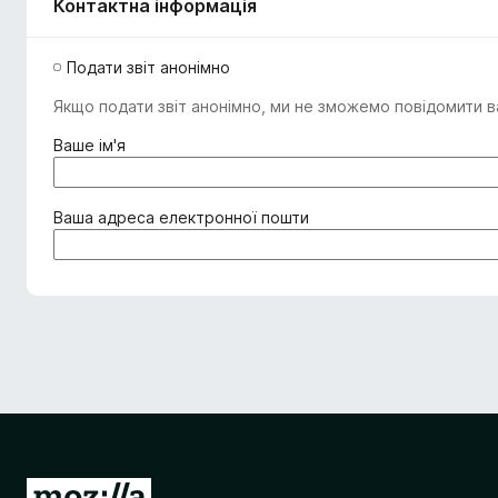
Контактна інформація
Подати звіт анонімно
Якщо подати звіт анонімно, ми не зможемо повідомити ва
(
Ваше ім'я
о
б
о
(
Ваша адреса електронної пошти
в
о
'
б
я
о
з
в
к
'
о
я
в
з
о
к
)
о
в
о
П
)