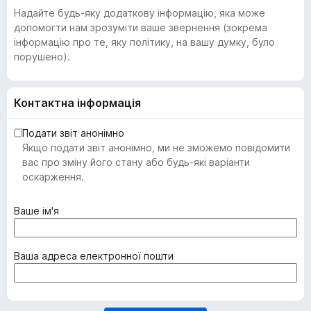
Надайте будь-яку додаткову інформацію, яка може
допомогти нам зрозуміти ваше звернення (зокрема
інформацію про те, яку політику, на вашу думку, було
порушено).
Контактна інформація
Подати звіт анонімно
Якщо подати звіт анонімно, ми не зможемо повідомити
вас про зміну його стану або будь-які варіанти
оскарження.
(
Ваше ім'я
о
б
о
(
Ваша адреса електронної пошти
в
о
'
б
я
о