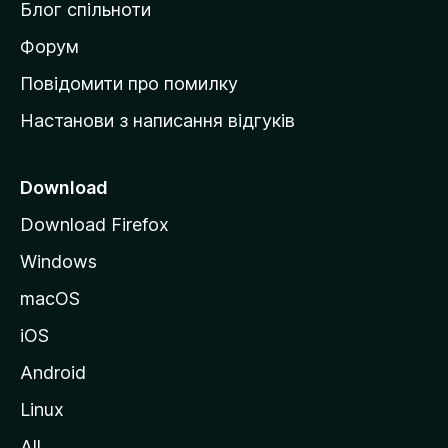
Блог спільноти
і
в
Форум
к
Повідомити про помилку
у
Настанови з написання відгуків
M
o
z
Download
i
Download Firefox
l
Windows
l
a
macOS
iOS
Android
Linux
All