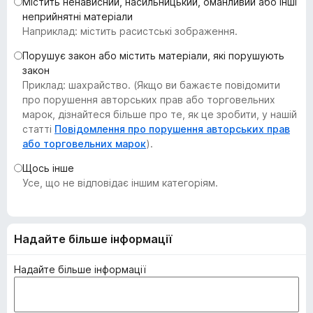
Містить ненависний, насильницький, оманливий або інші
r
неприйнятні матеріали
e
Наприклад: містить расистські зображення.
f
Порушує закон або містить матеріали, які порушують
o
закон
x
Приклад: шахрайство. (Якщо ви бажаєте повідомити
про порушення авторських прав або торговельних
марок, дізнайтеся більше про те, як це зробити, у нашій
статті
Повідомлення про порушення авторських прав
або торговельних марок
).
Щось інше
Усе, що не відповідає іншим категоріям.
Надайте більше інформації
Надайте більше інформації