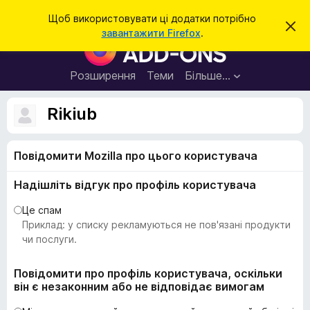
П
Увійти
Щоб використовувати ці додатки потрібно
В
о
завантажити Firefox
.
і
Д
ш
д
о
х
у
и
д
Розширення
Теми
Більше…
к
л
а
и
т
т
Rikiub
и
к
ц
е
и
с
Повідомити Mozilla про цього користувача
б
п
о
р
в
Надішліть відгук про профіль користувача
а
і
щ
у
Це спам
е
з
Приклад: у списку рекламуються не пов'язані продукти
н
н
е
чи послуги.
я
р
а
Повідомити про профіль користувача, оскільки
він є незаконним або не відповідає вимогам
F
i