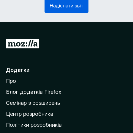
з
в
Надіслати звіт
к
'
о
я
в
з
о
к
)
о
в
П
о
е
)
р
е
Додатки
й
Про
т
и
Блог додатків Firefox
н
Семінар з розширень
а
Центр розробника
д
о
Політики розробників
м