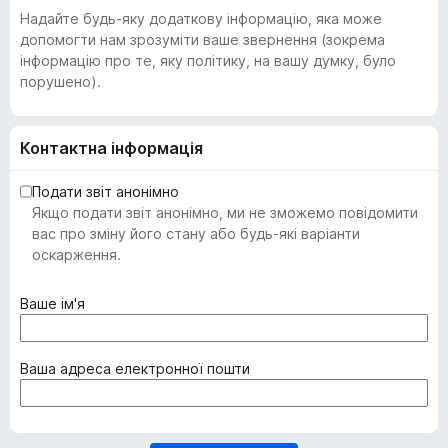
Надайте будь-яку додаткову інформацію, яка може
допомогти нам зрозуміти ваше звернення (зокрема
інформацію про те, яку політику, на вашу думку, було
порушено).
Контактна інформація
Подати звіт анонімно
Якщо подати звіт анонімно, ми не зможемо повідомити
вас про зміну його стану або будь-які варіанти
оскарження.
(
Ваше ім'я
о
б
о
(
Ваша адреса електронної пошти
в
о
'
б
я
о