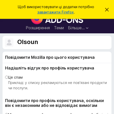
П
Увійти
Щоб використовувати ці додатки потрібно
В
о
завантажити Firefox
.
і
Д
ш
д
о
х
у
и
д
Розширення
Теми
Більше…
к
л
а
и
т
т
Olsoun
и
к
ц
е
и
с
Повідомити Mozilla про цього користувача
б
п
о
р
в
Надішліть відгук про профіль користувача
а
і
щ
у
Це спам
е
з
Приклад: у списку рекламуються не пов'язані продукти
н
н
е
чи послуги.
я
р
а
Повідомити про профіль користувача, оскільки
він є незаконним або не відповідає вимогам
F
i