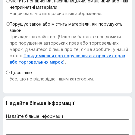
Містить ненависний, насильницький, оманливий або інші
r
неприйнятні матеріали
e
Наприклад: містить расистські зображення.
f
Порушує закон або містить матеріали, які порушують
o
закон
x
Приклад: шахрайство. (Якщо ви бажаєте повідомити
про порушення авторських прав або торговельних
марок, дізнайтеся більше про те, як це зробити, у нашій
статті
Повідомлення про порушення авторських прав
або торговельних марок
).
Щось інше
Усе, що не відповідає іншим категоріям.
Надайте більше інформації
Надайте більше інформації