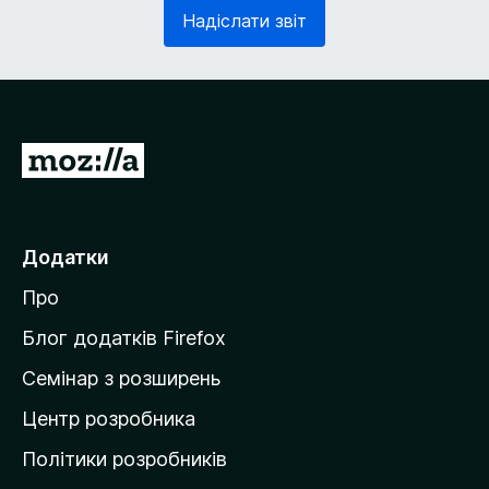
з
в
Надіслати звіт
к
'
о
я
в
з
о
к
)
о
в
П
о
е
)
р
е
Додатки
й
Про
т
и
Блог додатків Firefox
н
Семінар з розширень
а
Центр розробника
д
о
Політики розробників
м