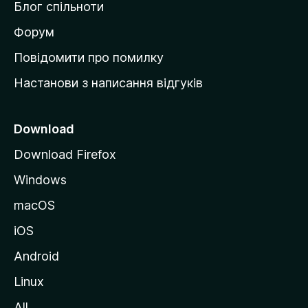
Блог спільноти
і
в
Форум
к
Повідомити про помилку
у
Настанови з написання відгуків
M
o
z
Download
i
Download Firefox
l
Windows
l
a
macOS
iOS
Android
Linux
All