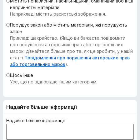
Містить ненависний, насильницький, оманливий або інші
r
неприйнятні матеріали
e
Наприклад: містить расистські зображення.
f
Порушує закон або містить матеріали, які порушують
o
закон
x
Приклад: шахрайство. (Якщо ви бажаєте повідомити
про порушення авторських прав або торговельних
марок, дізнайтеся більше про те, як це зробити, у нашій
статті
Повідомлення про порушення авторських прав
або торговельних марок
).
Щось інше
Усе, що не відповідає іншим категоріям.
Надайте більше інформації
Надайте більше інформації