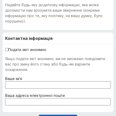
Надайте будь-яку додаткову інформацію, яка може
допомогти нам зрозуміти ваше звернення (зокрема
інформацію про те, яку політику, на вашу думку, було
порушено).
Контактна інформація
Подати звіт анонімно
Якщо подати звіт анонімно, ми не зможемо повідомити
вас про зміну його стану або будь-які варіанти
оскарження.
(
Ваше ім'я
о
б
о
(
Ваша адреса електронної пошти
в
о
'
б
я
о