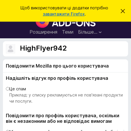
П
Увійти
Щоб використовувати ці додатки потрібно
В
о
завантажити Firefox
.
і
Д
ш
д
о
х
у
и
д
Розширення
Теми
Більше…
к
л
а
и
т
т
HighFlyer942
и
к
ц
е
и
с
Повідомити Mozilla про цього користувача
б
п
о
р
в
Надішліть відгук про профіль користувача
а
і
щ
у
Це спам
е
з
Приклад: у списку рекламуються не пов'язані продукти
н
н
е
чи послуги.
я
р
а
Повідомити про профіль користувача, оскільки
він є незаконним або не відповідає вимогам
F
i