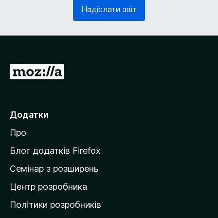
з
в
Надіслати звіт
к
'
о
я
в
з
о
к
)
о
в
П
о
е
)
р
е
Додатки
й
Про
т
и
Блог додатків Firefox
н
Семінар з розширень
а
Центр розробника
д
о
Політики розробників
м