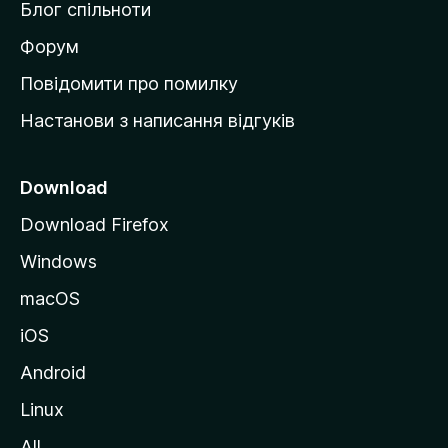
Блог спільноти
і
в
Форум
к
Повідомити про помилку
у
Настанови з написання відгуків
M
o
z
Download
i
Download Firefox
l
Windows
l
a
macOS
iOS
Android
Linux
All