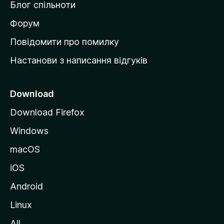
Блог спільноти
і
в
Форум
к
Повідомити про помилку
у
Настанови з написання відгуків
M
o
z
Download
i
Download Firefox
l
Windows
l
a
macOS
iOS
Android
Linux
All