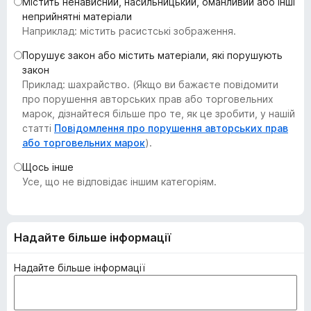
Містить ненависний, насильницький, оманливий або інші
r
неприйнятні матеріали
e
Наприклад: містить расистські зображення.
f
Порушує закон або містить матеріали, які порушують
o
закон
x
Приклад: шахрайство. (Якщо ви бажаєте повідомити
про порушення авторських прав або торговельних
марок, дізнайтеся більше про те, як це зробити, у нашій
статті
Повідомлення про порушення авторських прав
або торговельних марок
).
Щось інше
Усе, що не відповідає іншим категоріям.
Надайте більше інформації
Надайте більше інформації