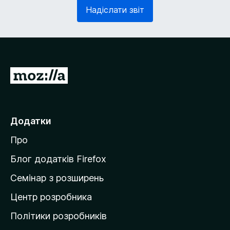
з
в
Надіслати звіт
к
'
о
я
в
з
о
к
)
о
в
П
о
е
)
р
е
Додатки
й
Про
т
и
Блог додатків Firefox
н
Семінар з розширень
а
Центр розробника
д
о
Політики розробників
м