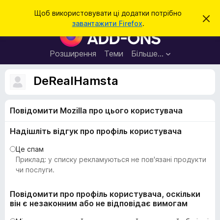
П
Увійти
Щоб використовувати ці додатки потрібно
В
о
завантажити Firefox
.
і
Д
ш
д
о
х
у
и
д
Розширення
Теми
Більше…
к
л
а
и
т
т
DeRealHamsta
и
к
ц
е
и
с
Повідомити Mozilla про цього користувача
б
п
о
р
в
Надішліть відгук про профіль користувача
а
і
щ
у
Це спам
е
з
Приклад: у списку рекламуються не пов'язані продукти
н
н
е
чи послуги.
я
р
а
Повідомити про профіль користувача, оскільки
він є незаконним або не відповідає вимогам
F
i