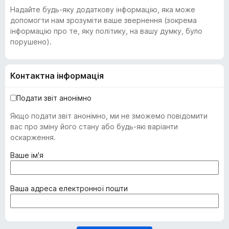
Надайте будь-яку додаткову інформацію, яка може
допомогти нам зрозуміти ваше звернення (зокрема
інформацію про те, яку політику, на вашу думку, було
порушено).
Контактна інформація
Подати звіт анонімно
Якщо подати звіт анонімно, ми не зможемо повідомити
вас про зміну його стану або будь-які варіанти
оскарження.
(
Ваше ім'я
о
б
о
(
Ваша адреса електронної пошти
в
о
'
б
я
о