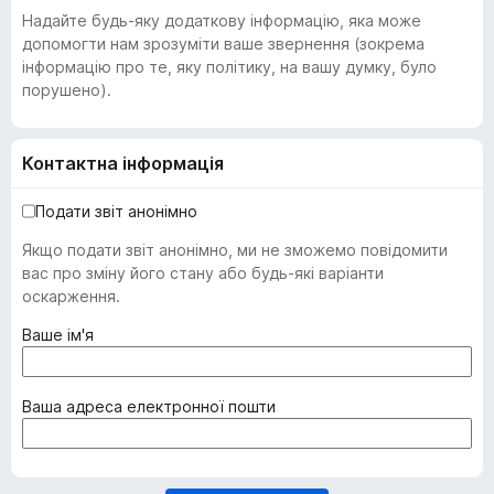
Надайте будь-яку додаткову інформацію, яка може
допомогти нам зрозуміти ваше звернення (зокрема
інформацію про те, яку політику, на вашу думку, було
порушено).
Контактна інформація
Подати звіт анонімно
Якщо подати звіт анонімно, ми не зможемо повідомити
вас про зміну його стану або будь-які варіанти
оскарження.
(
Ваше ім'я
о
б
о
(
Ваша адреса електронної пошти
в
о
'
б
я
о