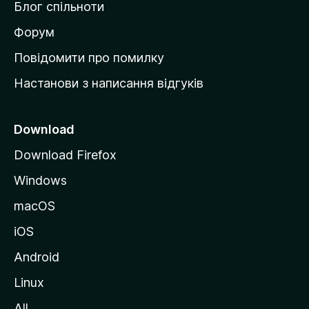
Блог спільноти
і
в
Форум
к
Повідомити про помилку
у
Настанови з написання відгуків
M
o
z
Download
i
Download Firefox
l
Windows
l
a
macOS
iOS
Android
Linux
All