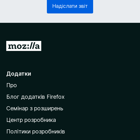
з
в
Надіслати звіт
к
'
о
я
в
з
о
к
)
о
в
П
о
е
)
р
е
Додатки
й
Про
т
и
Блог додатків Firefox
н
Семінар з розширень
а
Центр розробника
д
о
Політики розробників
м