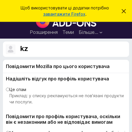
П
Увійти
Щоб використовувати ці додатки потрібно
В
о
завантажити Firefox
.
і
Д
ш
д
о
х
у
и
д
Розширення
Теми
Більше…
к
л
а
и
т
т
kz
и
к
ц
е
и
с
Повідомити Mozilla про цього користувача
б
п
о
р
в
Надішліть відгук про профіль користувача
а
і
щ
у
Це спам
е
з
Приклад: у списку рекламуються не пов'язані продукти
н
н
е
чи послуги.
я
р
а
Повідомити про профіль користувача, оскільки
він є незаконним або не відповідає вимогам
F
i