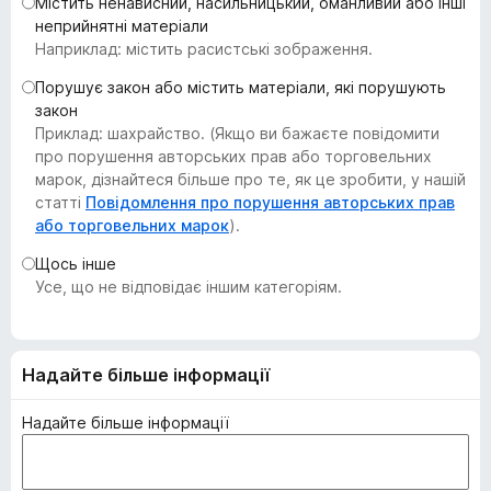
Містить ненависний, насильницький, оманливий або інші
r
неприйнятні матеріали
e
Наприклад: містить расистські зображення.
f
Порушує закон або містить матеріали, які порушують
o
закон
x
Приклад: шахрайство. (Якщо ви бажаєте повідомити
про порушення авторських прав або торговельних
марок, дізнайтеся більше про те, як це зробити, у нашій
статті
Повідомлення про порушення авторських прав
або торговельних марок
).
Щось інше
Усе, що не відповідає іншим категоріям.
Надайте більше інформації
Надайте більше інформації