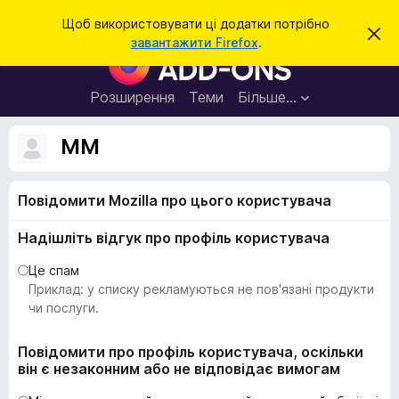
П
Увійти
Щоб використовувати ці додатки потрібно
В
о
завантажити Firefox
.
і
Д
ш
д
о
х
у
и
д
Розширення
Теми
Більше…
к
л
а
и
т
т
MM
и
к
ц
е
и
с
Повідомити Mozilla про цього користувача
б
п
о
р
в
Надішліть відгук про профіль користувача
а
і
щ
у
Це спам
е
з
Приклад: у списку рекламуються не пов'язані продукти
н
н
е
чи послуги.
я
р
а
Повідомити про профіль користувача, оскільки
він є незаконним або не відповідає вимогам
F
i