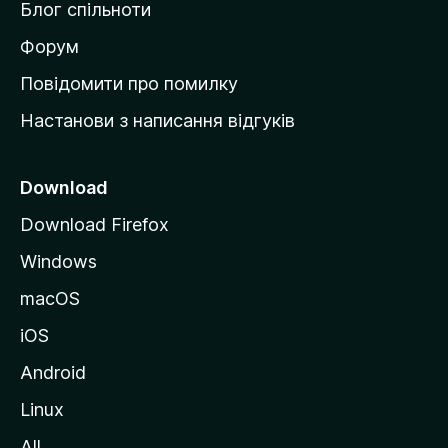
Блог спільноти
і
в
Форум
к
Повідомити про помилку
у
Настанови з написання відгуків
M
o
z
Download
i
Download Firefox
l
Windows
l
a
macOS
iOS
Android
Linux
All