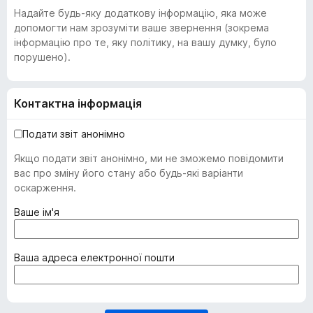
Надайте будь-яку додаткову інформацію, яка може
допомогти нам зрозуміти ваше звернення (зокрема
інформацію про те, яку політику, на вашу думку, було
порушено).
Контактна інформація
Подати звіт анонімно
Якщо подати звіт анонімно, ми не зможемо повідомити
вас про зміну його стану або будь-які варіанти
оскарження.
(
Ваше ім'я
о
б
о
(
Ваша адреса електронної пошти
в
о
'
б
я
о