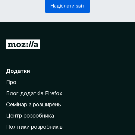
з
в
Надіслати звіт
к
'
о
я
в
з
о
к
)
о
в
П
о
е
)
р
е
Додатки
й
Про
т
и
Блог додатків Firefox
н
Семінар з розширень
а
Центр розробника
д
о
Політики розробників
м