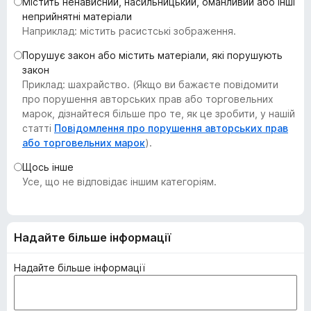
Містить ненависний, насильницький, оманливий або інші
r
неприйнятні матеріали
e
Наприклад: містить расистські зображення.
f
Порушує закон або містить матеріали, які порушують
o
закон
x
Приклад: шахрайство. (Якщо ви бажаєте повідомити
про порушення авторських прав або торговельних
марок, дізнайтеся більше про те, як це зробити, у нашій
статті
Повідомлення про порушення авторських прав
або торговельних марок
).
Щось інше
Усе, що не відповідає іншим категоріям.
Надайте більше інформації
Надайте більше інформації